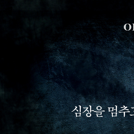
스
킵
네
비
게
이
션