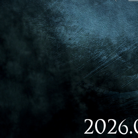
이전배
너공연
명