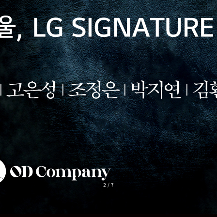
2
/
7