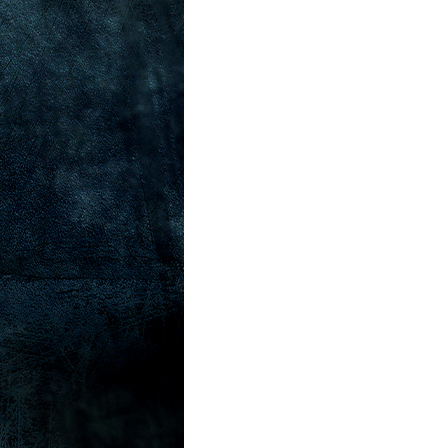
다음배
너공연
명